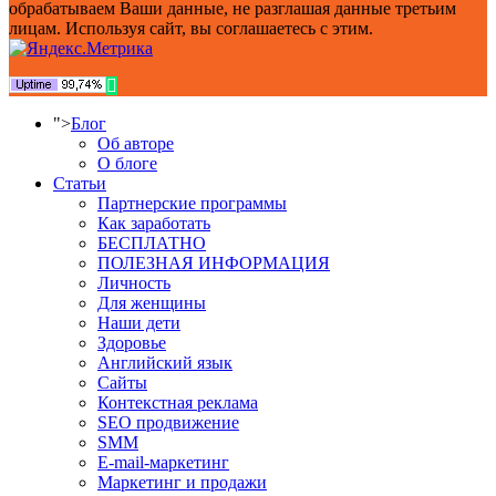
обрабатываем Ваши данные, не разглашая данные третьим
лицам. Используя сайт, вы соглашаетесь с этим.
">
Блог
Об авторе
О блоге
Статьи
Партнерские программы
Как заработать
БЕСПЛАТНО
ПОЛЕЗНАЯ ИНФОРМАЦИЯ
Личность
Для женщины
Наши дети
Здоровье
Английский язык
Сайты
Контекстная реклама
SEO продвижение
SMM
E-mail-маркетинг
Маркетинг и продажи