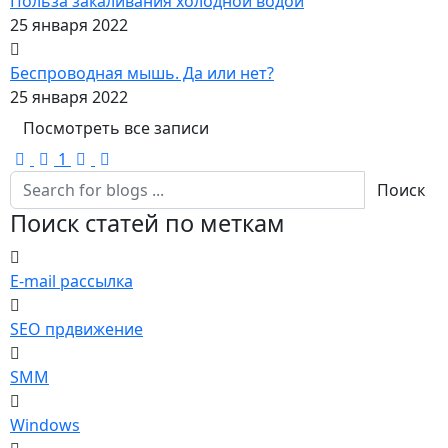
Польза закаливания холодной водой
25 января 2022
Беспроводная мышь. Да или нет?
25 января 2022
Посмотреть все записи
First Page
Previous Page
Next Page
Last Page
1
Поиск
Поиск статей по меткам
E-mail рассылка
SEO прдвижение
SMM
Windows