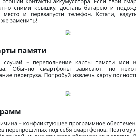
а отошли контакты аккумулятора. Если твой см
ратно сними крышку, достань батарею и подожд
 место и перезапусти телефон. Кстати, взду
 же заменить!
арты памяти
й случай – переполнение карты памяти или н
ства. Обычно смартфоны зависают, но неко
ние перегруза. Попробуй извлечь карту полност
грамм
ичина – конфликтующее программное обеспечени
ев перепрошитых под себя смартфонов. Поэтому 