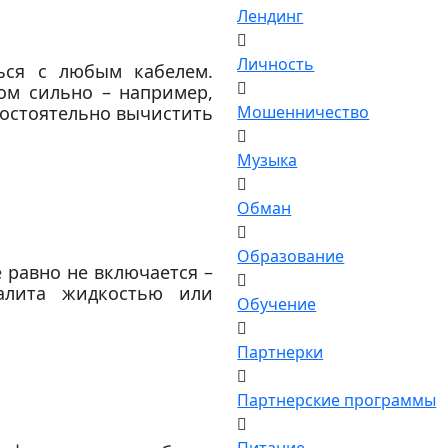
Лендинг
Личность
ься с любым кабелем.
ом сильно – например,
мостоятельно вычистить
Мошенничество
Музыка
Обман
Образование
 равно не включается –
залита жидкостью или
Обучение
Партнерки
Партнерские программы