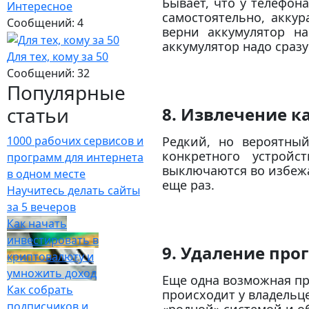
Бывает, что у телефон
Интересное
самостоятельно, акку
Сообщений: 4
верни аккумулятор на
аккумулятор надо сразу
Для тех, кому за 50
Сообщений: 32
Популярные
статьи
8. Извлечение к
Редкий, но вероятны
1000 рабочих сервисов и
конкретного устрой
программ для интернета
выключаются во избежа
в одном месте
еще раз.
Научитесь делать сайты
за 5 вечеров
Как начать
инвестировать в
9. Удаление про
криптовалюту и
умножить доход
Еще одна возможная пр
Как собрать
происходит у владельц
подписчиков и