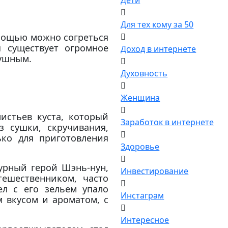
Дети
Для тех кому за 50
омощью можно согреться
я существует огромное
Доход в интернете
душным.
Духовность
Женщина
истьев куста, который
Заработок в интернете
з сушки, скручивания,
ько для приготовления
Здоровье
турный герой Шэнь-нун,
Инвестирование
ешественником, часто
ел с его зельем упало
Инстаграм
м вкусом и ароматом, с
Интересное