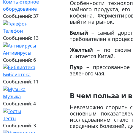
Компьютерное
Особенности технолог
чайного продукта, его
оборудование
кофеина. Ферментиро
Сообщений: 37
выйти на рынок.
Телефон
Белый
– самый дорого
Сообщений: 13
требователен в процесс
Желтый
– по своим х
Антивирусы
считается Китай.
Сообщений: 6
Пуэр
– прессованное 
зеленого чая.
Библиотека
Сообщений: 11
В чем польза и в
Музыка
Сообщений: 4
Невозможно спорить с
основным показателе
Тесты
исследованиям стало 
Сообщений: 3
сердечных болезней, д