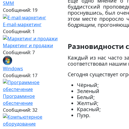
Еще одно мнение о п
SMM
буддистский проповед
Сообщений: 19
проснувшись, был очен
этом месте проросло 
E-mail-маркетинг
бодрящим, прогоняющи
Сообщений: 1
Разновидности с
Маркетинг и продажи
Сообщений: 7
Каждый из нас часто з
соответствовал нашим
Windows
Сегодня существует ог
Сообщений: 17
Чёрный;
Зеленый
Программное
Белый;
Желтый;
обеспечение
Красный;
Сообщений: 32
Пуэр.