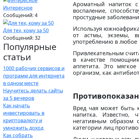
Ароматный напиток с
Интересное
воспаление, способст
Сообщений: 4
простудные заболевани
Используя южноафрикан
Для тех, кому за 50
от астмы, экземы, в
Сообщений: 32
употреблению в любое 
Популярные
Привлекательным счита
статьи
в качестве помощник
аппетита. Это мягкое
1000 рабочих сервисов и
организм, как антибио
программ для интернета
в одном месте
Научитесь делать сайты
Противопоказан
за 5 вечеров
Как начать
Вред чая может быть 
инвестировать в
напитка. Известно, 
криптовалюту и
негативным образом 
категории лиц противо
умножить доход
Как собрать