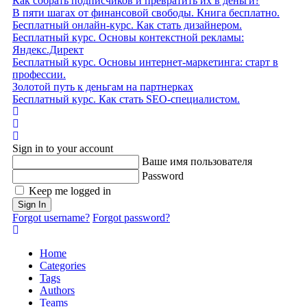
Как собрать подписчиков и превратить их в деньги?
В пяти шагах от финансовой свободы. Книга бесплатно.
Бесплатный онлайн-курс. Как стать дизайнером.
Бесплатный курс. Основы контекстной рекламы:
Яндекс.Директ
Бесплатный курс. Основы интернет-маркетинга: старт в
профессии.
Золотой путь к деньгам на партнерках
Бесплатный курс. Как стать SEO‑специалистом.
Home
Search
Sign In
Sign in to your account
Ваше имя пользователя
Password
Keep me logged in
Sign In
Forgot username?
Forgot password?
Home
Categories
Tags
Authors
Teams