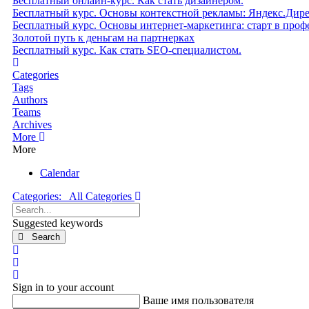
Бесплатный онлайн-курс. Как стать дизайнером.
Бесплатный курс. Основы контекстной рекламы: Яндекс.Дир
Бесплатный курс. Основы интернет-маркетинга: старт в проф
Золотой путь к деньгам на партнерках
Бесплатный курс. Как стать SEO‑специалистом.
Home
Categories
Tags
Authors
Teams
Archives
More
More
Calendar
Categories:
All Categories
Search...
Suggested keywords
Search
x
Search
Sign In
Sign in to your account
Ваше имя пользователя