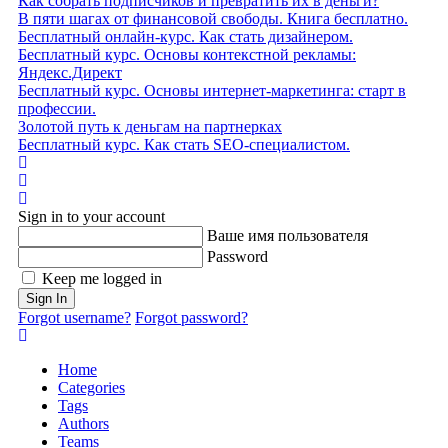
Как собрать подписчиков и превратить их в деньги?
В пяти шагах от финансовой свободы. Книга бесплатно.
Бесплатный онлайн-курс. Как стать дизайнером.
Бесплатный курс. Основы контекстной рекламы:
Яндекс.Директ
Бесплатный курс. Основы интернет-маркетинга: старт в
профессии.
Золотой путь к деньгам на партнерках
Бесплатный курс. Как стать SEO‑специалистом.
Home
Search
Sign In
Sign in to your account
Ваше имя пользователя
Password
Keep me logged in
Sign In
Forgot username?
Forgot password?
Home
Categories
Tags
Authors
Teams