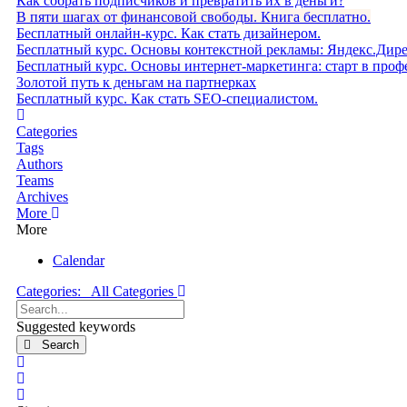
Как собрать подписчиков и превратить их в деньги?
В пяти шагах от финансовой свободы. Книга бесплатно.
Бесплатный онлайн-курс. Как стать дизайнером.
Бесплатный курс. Основы контекстной рекламы: Яндекс.Дир
Бесплатный курс. Основы интернет-маркетинга: старт в проф
Золотой путь к деньгам на партнерках
Бесплатный курс. Как стать SEO‑специалистом.
Home
Categories
Tags
Authors
Teams
Archives
More
More
Calendar
Categories:
All Categories
Search...
Suggested keywords
Search
x
Search
Sign In