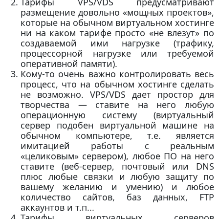
Тарифы VPS/VDS предусматривают
размещение довольно «мощных проектов»,
которые на обычном виртуальном хостинге
ни на каком тарифе просто «не влезут» по
создаваемой ими нагрузке (трафику,
процессорной нагрузке или требуемой
оперативной памяти).
Кому-то очень важно контролировать весь
процесс, что на обычном хостинге сделать
не возможно. VPS/VDS дает простор для
творчества — ставите на него любую
операционную систему (виртуальный
сервер подобен виртуальной машине на
обычном компьютере, т.е. является
имитацией работы с реальным
«целиковым» сервером), любое ПО на него
ставите (веб-сервер, почтовый или DNS
плюс любые связки и любую защиту по
вашему желанию и умению) и любое
количество сайтов, баз данных, FTP
аккаунтов и т.п...
Тарифы виртуальных серверов