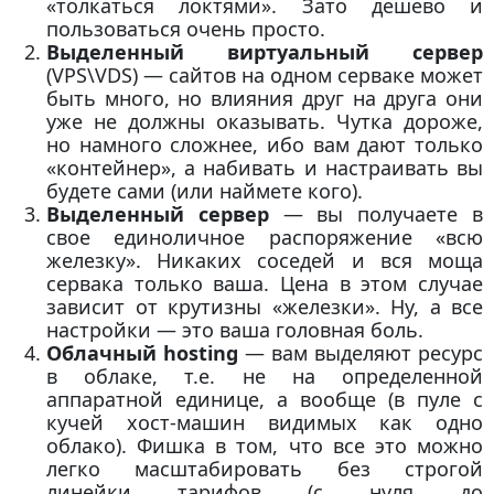
«толкаться локтями». Зато дешево и
пользоваться очень просто.
Выделенный виртуальный сервер
(VPS\VDS) — сайтов на одном серваке может
быть много, но влияния друг на друга они
уже не должны оказывать. Чутка дороже,
но намного сложнее, ибо вам дают только
«контейнер», а набивать и настраивать вы
будете сами (или наймете кого).
Выделенный сервер
— вы получаете в
свое единоличное распоряжение «всю
железку». Никаких соседей и вся моща
сервака только ваша. Цена в этом случае
зависит от крутизны «железки». Ну, а все
настройки — это ваша головная боль.
Облачный hosting
— вам выделяют ресурс
в облаке, т.е. не на определенной
аппаратной единице, а вообще (в пуле с
кучей хост-машин видимых как одно
облако). Фишка в том, что все это можно
легко масштабировать без строгой
линейки тарифов (с нуля до