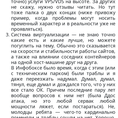
точно) услуги VPS/VDS на высоте. За других
не скажу, нужно отзывы читать. Но тут
тоже палка о двух концах (ниже привожу
пример, когда проблемы могут носить
временный характер и в реальности уже не
проявляться).
Система виртуализации — не знаю точно
какие есть и какие лучше, но можете
погуглить на тему. Обычно это сказывается
на скорости и стабильности работы сайтов,
а также на влиянии соседних контейнеров
на одной хост-машине друг на друга.
В Инфобоксе было время, когда с этим (или
с техническим парком) были траблы и я
даже переезжать надумал. Думал, думал,
тянул, еще думал и дождался того, что у них
все стало ОК. Причем последние пару лет
вообще вопросов к ним нет (была Ддос
атака, но это любой сервак любой
мощности ляжет, если постараться). Не,
молодцы ребята — чего-то кардинально
поменяли и траблы сошли на нет. Хорошо,