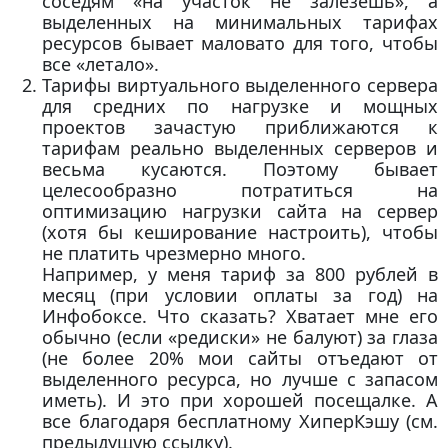
соседям «на участок не залезешь», а
выделенных на минимальных тарифах
ресурсов бывает маловато для того, чтобы
все «летало».
Тарифы виртуального выделенного сервера
для средних по нагрузке и мощных
проектов зачастую приближаются к
тарифам реально выделенных серверов и
весьма кусаются. Поэтому бывает
целесообразно потратиться на
оптимизацию нагрузки сайта на сервер
(хотя бы кеширование настроить), чтобы
не платить чрезмерно много.
Например, у меня тариф за 800 рублей в
месяц (при условии оплаты за год) на
Инфобоксе. Что сказать? Хватает мне его
обычно (если «редиски» не балуют) за глаза
(не более 20% мои сайты отъедают от
выделенного ресурса, но лучше с запасом
иметь). И это при хорошей посещалке. А
все благодаря бесплатному ХиперКэшу (см.
предыдущую ссылку).