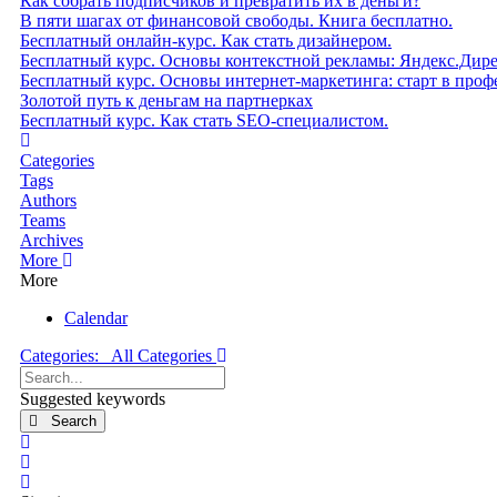
Как собрать подписчиков и превратить их в деньги?
В пяти шагах от финансовой свободы. Книга бесплатно.
Бесплатный онлайн-курс. Как стать дизайнером.
Бесплатный курс. Основы контекстной рекламы: Яндекс.Дир
Бесплатный курс. Основы интернет-маркетинга: старт в проф
Золотой путь к деньгам на партнерках
Бесплатный курс. Как стать SEO‑специалистом.
Home
Categories
Tags
Authors
Teams
Archives
More
More
Calendar
Categories:
All Categories
Search...
Suggested keywords
Search
x
Search
Sign In