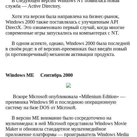
​
В следующей версии Windows NT появилась новая
служба — Active Directory.
Хотя эта версия была направлена на бизнес-рынок,
Windows 2000 также поставлялась с улучшенным API
DirectX. Это ознаменовало первый случай, когда многие
современные игры запускались на компьютерах с NT.
В одном аспекте, однако, Windows 2000 была последней
в своём роде: в её версиях-преемниках был введён новый
(и противоречивый) механизм активации продукта.
Windows ME
Сентябрь 2000
​
Вскоре Microsoft опубликовала «Millenium Edition» —
преемника Windows 98 и последнюю операционную
систему на базе DOS от Microsoft.
В версии ME внимание было сосредоточено на
мультимедиа: в ней Microsoft представила Windows Movie
Maker и обновила стандартное мультимедийное
приложение платформы — проигрыватель Windows Media