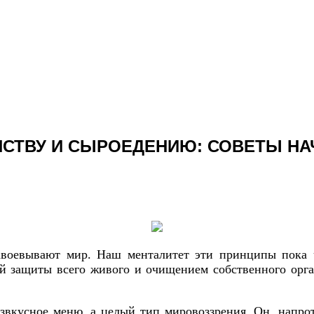
АНСТВУ И СЫРОЕДЕНИЮ: СОВЕТЫ 
оевывают мир. Наш менталитет эти принципы пока чт
ей защиты всего живого и очищением собственного орга
звкусное меню, а целый тип мировоззрения. Он, напрот