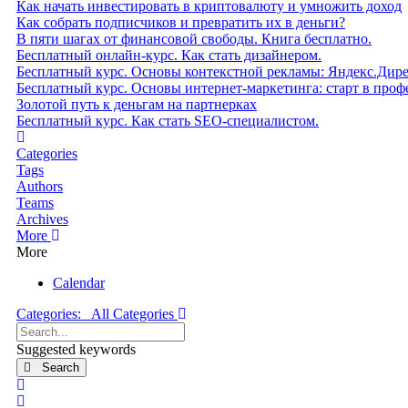
Как начать инвестировать в криптовалюту и умножить доход
Как собрать подписчиков и превратить их в деньги?
В пяти шагах от финансовой свободы. Книга бесплатно.
Бесплатный онлайн-курс. Как стать дизайнером.
Бесплатный курс. Основы контекстной рекламы: Яндекс.Дир
Бесплатный курс. Основы интернет-маркетинга: старт в проф
Золотой путь к деньгам на партнерках
Бесплатный курс. Как стать SEO‑специалистом.
Home
Categories
Tags
Authors
Teams
Archives
More
More
Calendar
Categories:
All Categories
Search...
Suggested keywords
Search
x
Search