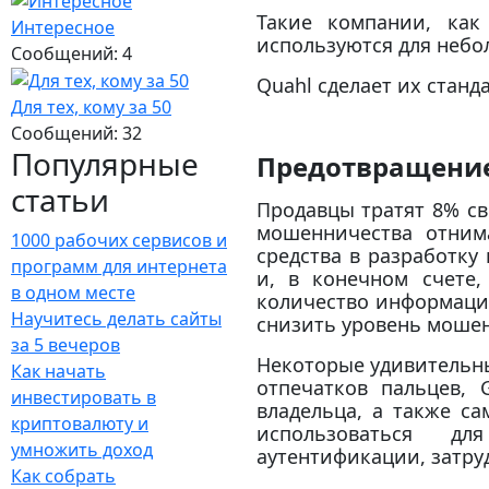
Такие компании, как
Интересное
используются для небо
Сообщений: 4
Quahl сделает их станд
Для тех, кому за 50
Сообщений: 32
Популярные
Предотвращени
статьи
Продавцы тратят 8% св
мошенничества отним
1000 рабочих сервисов и
средства в разработк
программ для интернета
и, в конечном счете,
в одном месте
количество информации
Научитесь делать сайты
снизить уровень мошен
за 5 вечеров
Некоторые удивительн
Как начать
отпечатков пальцев,
инвестировать в
владельца, а также с
криптовалюту и
использоваться дл
умножить доход
аутентификации, затр
Как собрать