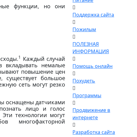
Питание
бные функции, но они
Поддержка сайта
Пожилым
ПОЛЕЗНАЯ
ИНФОРМАЦИЯ
1
сходы.
Каждый случай
в вкладывать немалые
Помощь онлайн
ызывают повышение цен
е, существует большое
Похудеть
ежную сеть могут резко
Программы
ны оснащены датчиками
познать лицо и голос
Продвижение в
 Эти технологии могут
интернете
бов многофакторной
Разработка сайта