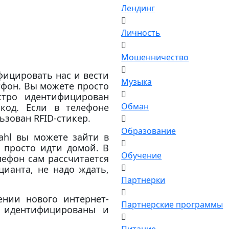
Лендинг
Личность
Мошенничество
фицировать нас и вести
Музыка
тфон. Вы можете просто
стро идентифицирован
Обман
код. Если в телефоне
ьзован RFID-стикер.
Образование
hl вы можете зайти в
 просто идти домой. В
Обучение
лефон сам рассчитается
ианта, не надо ждать,
Партнерки
нии нового интернет-
Партнерские программы
и идентифицированы и