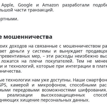
 Apple, Google и Amazon разработали подо
льшой части транзакций.
артными.
е мошенничества
оих доходов на связанные с мошенничеством ра
ает деньги у системы и вынуждает продавцо
у превентивных мер, – эти расходы неизбежно в
 ложатся на плечи покупателей. Тем не мене
 и технологий, которые при интеграции в плат
ничества.
ые технологии нам уже доступны. Наши смартфо
 GPS, камерой и микрофоном, способными рас
амыми передовыми возможностями шифрования.
я реализации высокозащищенных спосо
удняющих хищение персональных данных.