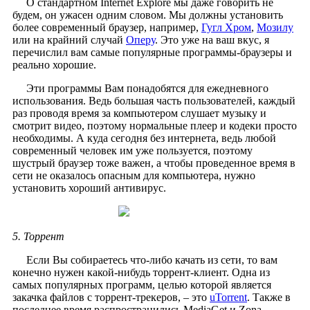
О стандартном Internet Explore мы даже говорить не
будем, он ужасен одним словом. Мы должны установить
более современный браузер, например,
Гугл Хром
,
Мозилу
или на крайний случай
Оперу
. Это уже на ваш вкус, я
перечислил вам самые популярные программы-браузеры и
реально хорошие.
Эти программы Вам понадобятся для ежедневного
использования. Ведь большая часть пользователей, каждый
раз проводя время за компьютером слушает музыку и
смотрит видео, поэтому нормальные плеер и кодеки просто
необходимы. А куда сегодня без интернета, ведь любой
современный человек им уже пользуется, поэтому
шустрый браузер тоже важен, а чтобы проведенное время в
сети не оказалось опасным для компьютера, нужно
установить хороший антивирус.
5. Торрент
Если Вы собираетесь что-либо качать из сети, то вам
конечно нужен какой-нибудь торрент-клиент. Одна из
самых популярных программ, целью которой является
закачка файлов с торрент-трекеров, – это
uTorrent
. Также в
последнее время распространились MediaGet и Zona.