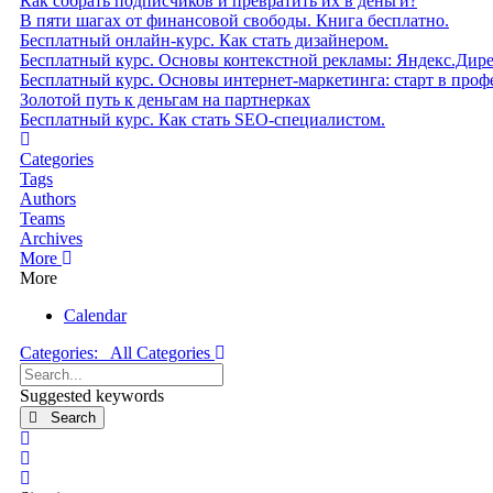
Как собрать подписчиков и превратить их в деньги?
В пяти шагах от финансовой свободы. Книга бесплатно.
Бесплатный онлайн-курс. Как стать дизайнером.
Бесплатный курс. Основы контекстной рекламы: Яндекс.Дир
Бесплатный курс. Основы интернет-маркетинга: старт в проф
Золотой путь к деньгам на партнерках
Бесплатный курс. Как стать SEO‑специалистом.
Home
Categories
Tags
Authors
Teams
Archives
More
More
Calendar
Categories:
All Categories
Search...
Suggested keywords
Search
x
Search
Sign In