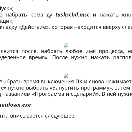
уск»;
ке набрать команду
taskschd
.msc
и нажать кноп
вщик;
ладку «Действие», которая находится вверху сле
оявится после, набрать любое имя процесса, 
деленное время». После нужно нажать распол
 выбрать время выключения ПК и снова нажимаетс
ие» нужно выбрать «Запустить программу», затем 
д названием «Программа и сценарий». В ней нужн
hutdown.exe
ента вписывается следующее: