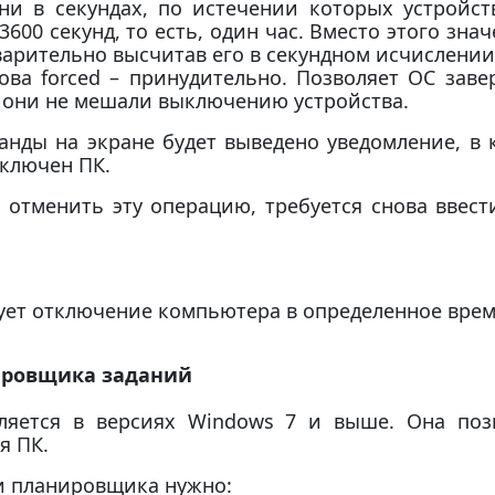
ени в секундах, по истечении которых устройс
3600 секунд, то есть, один час. Вместо этого зн
варительно высчитав его в секундном исчислении
лова forced – принудительно. Позволяет OC за
 они не мешали выключению устройства.
нды на экране будет выведено уведомление, в 
ыключен ПК.
я отменить эту операцию, требуется снова ввест
ует отключение компьютера в определенное врем
ировщика заданий
ляется в версиях Windows 7 и выше. Она поз
я ПК.
и планировщика нужно: