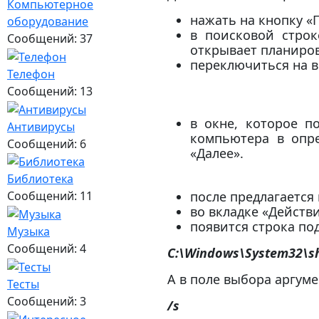
Компьютерное
нажать на кнопку «П
оборудование
в поисковой стро
Сообщений: 37
открывает планиро
переключиться на вк
Телефон
Сообщений: 13
в окне, которое п
Антивирусы
компьютера в опре
Сообщений: 6
«Далее».
Библиотека
после предлагается
Сообщений: 11
во вкладке «Действ
появится строка по
Музыка
Сообщений: 4
C:\Windows\System32\s
А в поле выбора аргум
Тесты
Сообщений: 3
/s