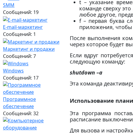
t – указание врем
SMM
команде сверху это 
Сообщений: 19
любое другое, пред
f – первая буква с
приложения, чтобы
E-mail-маркетинг
Сообщений: 1
После выполнения кома
через которое будет в
Маркетинг и продажи
Если вдруг потребуетс
Сообщений: 7
следующую команду:
Windows
shutdown
–a
Сообщений: 17
Эта команда деактивир
Программное
Использование план
обеспечение
Эта программа постав
Сообщений: 32
расписание выключени
Для вызова и настройк