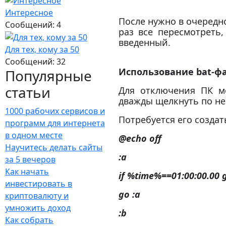
Интересное
После нужно в очередн
Сообщений: 4
раз все пересмотреть
введенный.
Для тех, кому за 50
Сообщений: 32
Использование bat-ф
Популярные
статьи
Для отключения ПК мо
дважды щелкнуть по н
1000 рабочих сервисов и
Потребуется его создат
программ для интернета
в одном месте
@echo off
Научитесь делать сайты
:a
за 5 вечеров
Как начать
if %time%==01:00:00.00 g
инвестировать в
go :a
криптовалюту и
умножить доход
:b
Как собрать