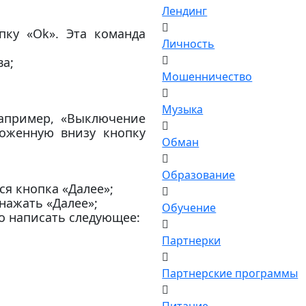
Лендинг
ку «Ok». Эта команда
Личность
ва;
Мошенничество
Музыка
например, «Выключение
оженную внизу кнопку
Обман
Образование
я кнопка «Далее»;
нажать «Далее»;
Обучение
о написать следующее:
Партнерки
Партнерские программы