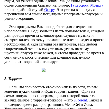
будем, он ужасен одним словом. Мы должны установить
более современный браузер, например,
Гугл Хром
,
Мозилу
или на крайний случай
Оперу
. Это уже на ваш вкус, я
перечислил вам самые популярные программы-браузеры и
реально хорошие.
Эти программы Вам понадобятся для ежедневного
использования. Ведь большая часть пользователей, каждый
раз проводя время за компьютером слушает музыку и
смотрит видео, поэтому нормальные плеер и кодеки просто
необходимы. А куда сегодня без интернета, ведь любой
современный человек им уже пользуется, поэтому
шустрый браузер тоже важен, а чтобы проведенное время в
сети не оказалось опасным для компьютера, нужно
установить хороший антивирус.
5. Торрент
Если Вы собираетесь что-либо качать из сети, то вам
конечно нужен какой-нибудь торрент-клиент. Одна из
самых популярных программ, целью которой является
закачка файлов с торрент-трекеров, – это
uTorrent
. Также в
последнее время распространились MediaGet и Zona.
Установить себе на компьютер одну из них, чтобы в