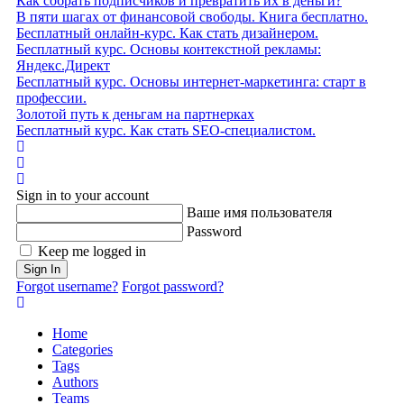
Как собрать подписчиков и превратить их в деньги?
В пяти шагах от финансовой свободы. Книга бесплатно.
Бесплатный онлайн-курс. Как стать дизайнером.
Бесплатный курс. Основы контекстной рекламы:
Яндекс.Директ
Бесплатный курс. Основы интернет-маркетинга: старт в
профессии.
Золотой путь к деньгам на партнерках
Бесплатный курс. Как стать SEO‑специалистом.
Home
Search
Sign In
Sign in to your account
Ваше имя пользователя
Password
Keep me logged in
Sign In
Forgot username?
Forgot password?
Home
Categories
Tags
Authors
Teams