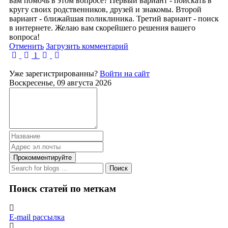
вам помочь в этом вопросе? Первый вариант - поискать в
кругу своих родственников, друзей и знакомы. Второй
вариант - ближайшая поликлиника. Третий вариант - поиск
в интернете. Желаю вам скорейшего решения вашего
вопроса!
Отменить
Загрузить комментарий
First Page
Previous Page
Next Page
Last Page
1
Уже зарегистрированны?
Войти на сайт
Воскресенье, 09 августа 2026
Прокомментируйте
Поиск
Поиск статей по меткам
E-mail рассылка